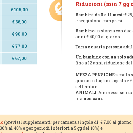
Riduzioni (min 7 gg c
€ 105,00
Bambini da 0 a 11 mesi:
€ 25
e seggiolone compresi
€ 66,00
Bambino
in stanza con due ad
€ 90,00
anni € 40,00 al giorno
€ 77,00
Terza e quarta persona adul
Un bambino con un solo ad
€ 67,00
fino a 12 anni riduzione del
MEZZA PENSIONE:
sconto so
giorno in luglio e agosto e 
settembre.
ANIMALI:
Ammessi senza s
ma
non cani.
no
(previsti supplementi: per camera singola di € 7,00 al giorno,
0% al 40% e per periodi inferiori a 5 gg del 10%) e