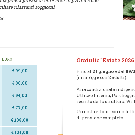
a pineta privata di oltre 1400 mq, Avila Hotel
ciliare rilassanti soggiorni.
G5
EURO
Gratuita` Estate 2026
€ 99,00
Fino al
21 giugno
e dal
09/
(min 7gg e con 2 adulti).
€ 88,00
Aria condizionata indipen
€ 94,00
Utlizzo Piscina, Parcheggio
recinto della struttura. Wi-
€ 77,00
Un ombrellone con un lettin
di pensione completa.
€ 108,00
€ 124,00