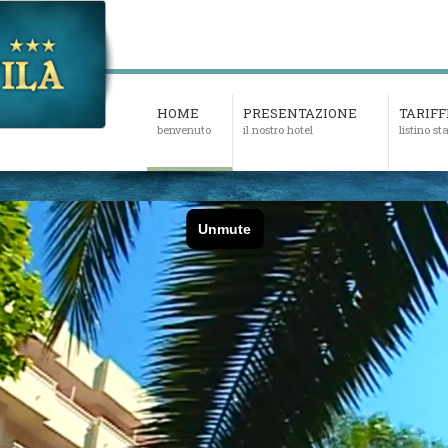
HOME
PRESENTAZIONE
TARIFF
benvenuto
il nostro hotel
listino s