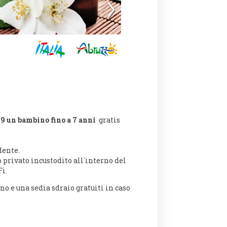
09
un
bambino fino a 7 anni
gratis
dente.
 privato incustodito all`interno del
Fi.
o e una sedia sdraio gratuiti in caso