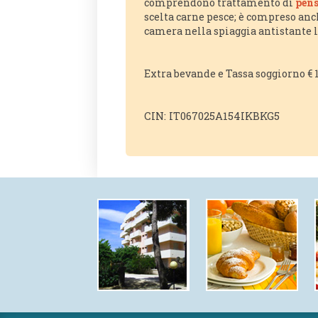
comprendono trattamento di
pens
scelta carne pesce; è compreso anch
camera nella spiaggia antistante l'
Extra bevande e Tassa soggiorno € 1
CIN: IT067025A154IKBKG5