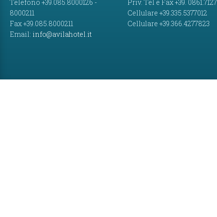
Telefono +39.085.8000126 -
Priv. Tel e Fax +39. 0861.712
8000211
Cellulare +39.335.5377012
Fax +39.085.8000211
Cellulare +39.366.4277823
Email:
info@avilahotel.it