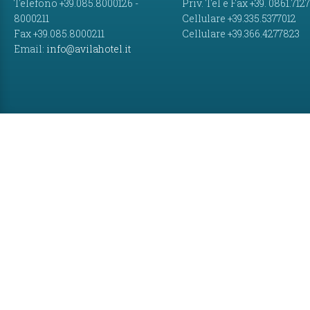
Telefono +39.085.8000126 -
Priv. Tel e Fax +39. 0861.712
8000211
Cellulare +39.335.5377012
Fax +39.085.8000211
Cellulare +39.366.4277823
Email:
info@avilahotel.it